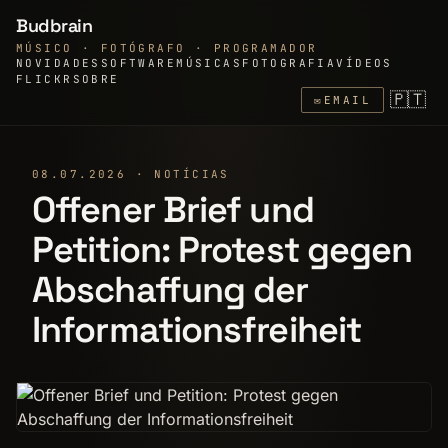
Budbrain
MÚSICO · FOTÓGRAFO · PROGRAMADOR
NOVIDADES
SOFTWARE
MÚSICAS
FOTOGRAFIA
VÍDEOS
FLICKR
SOBRE
🇵🇹
✉
EMAIL
08.07.2026 · NOTÍCIAS
Offener Brief und
Petition: Protest gegen
Abschaffung der
Informationsfreiheit