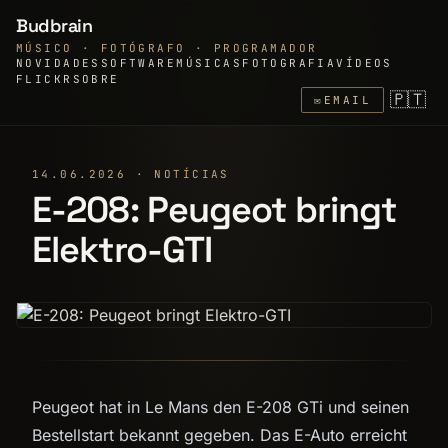
Budbrain
MÚSICO · FOTÓGRAFO · PROGRAMADOR
NOVIDADES
SOFTWARE
MÚSICAS
FOTOGRAFIA
VÍDEOS
FLICKR
SOBRE
🇵🇹
✉
EMAIL
14.06.2026 · NOTÍCIAS
E-208: Peugeot bringt
Elektro-GTI
Peugeot hat in Le Mans den E-208 GTi und seinen
Bestellstart bekannt gegeben. Das E-Auto erreicht