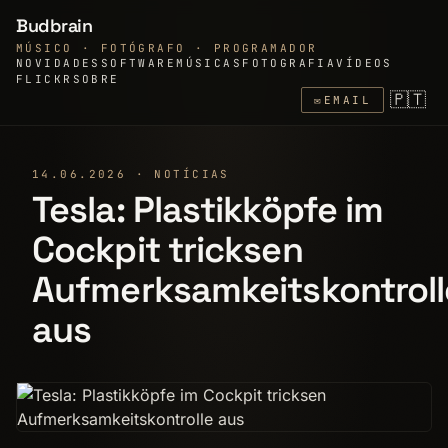
Budbrain
MÚSICO · FOTÓGRAFO · PROGRAMADOR
NOVIDADES
SOFTWARE
MÚSICAS
FOTOGRAFIA
VÍDEOS
FLICKR
SOBRE
🇵🇹
✉
EMAIL
14.06.2026 · NOTÍCIAS
Tesla: Plastikköpfe im
Cockpit tricksen
Aufmerksamkeitskontroll
aus