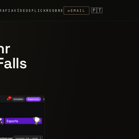
🇵🇹
RAFIA
VÍDEOS
FLICKR
SOBRE
✉
EMAIL
hr
alls