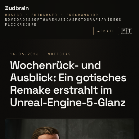
Budbrain
MÚSICO · FOTÓGRAFO · PROGRAMADOR
NOVIDADES
SOFTWARE
MÚSICAS
FOTOGRAFIA
VÍDEOS
FLICKR
SOBRE
🇵🇹
✉
EMAIL
14.06.2026 · NOTÍCIAS
Wochenrück- und
Ausblick: Ein gotisches
Remake erstrahlt im
Unreal-Engine-5-Glanz