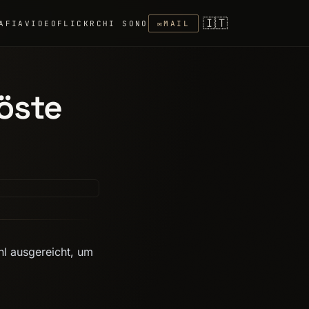
🇮🇹
AFIA
VIDEO
FLICKR
CHI SONO
✉
MAIL
öste
l ausgereicht, um