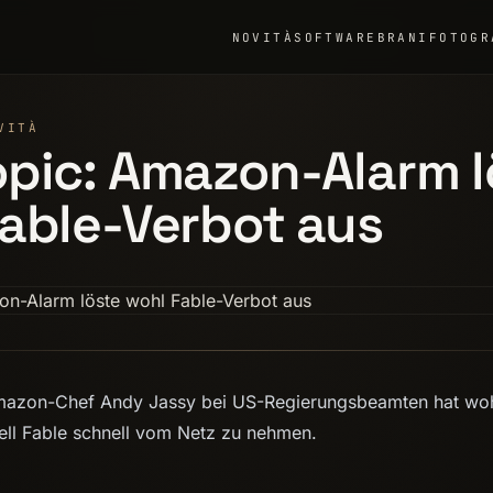
NOVITÀ
SOFTWARE
BRANI
FOTOGR
E
VITÀ
pic: Amazon-Alarm l
able-Verbot aus
mazon-Chef Andy Jassy bei US-Regierungsbeamten hat woh
ll Fable schnell vom Netz zu nehmen.