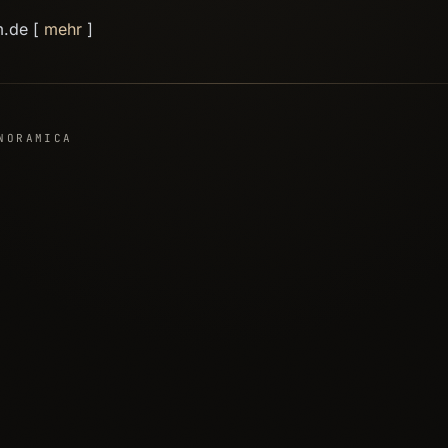
m.de [
mehr
]
NORAMICA