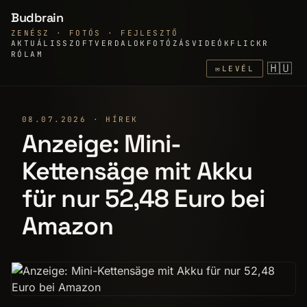
Budbrain
ZENÉSZ · FOTÓS · FEJLESZTŐ
AKTUÁLIS
SZOFTVER
DALOK
FOTÓZÁS
VIDEÓK
FLICKR
RÓLAM
🇭🇺
✉
LEVÉL
08.07.2026 · HÍREK
Anzeige: Mini-
Kettensäge mit Akku
für nur 52,48 Euro bei
Amazon