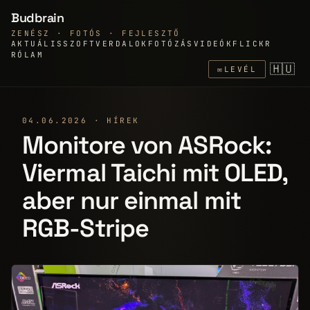
Budbrain
ZENÉSZ · FOTÓS · FEJLESZTŐ
AKTUÁLIS
SZOFTVER
DALOK
FOTÓZÁS
VIDEÓK
FLICKR
RÓLAM
🇭🇺
✉
LEVÉL
04.06.2026 · HÍREK
Monitore von ASRock:
Viermal Taichi mit OLED,
aber nur einmal mit
RGB-Stripe