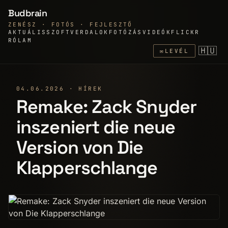
Budbrain
ZENÉSZ · FOTÓS · FEJLESZTŐ
AKTUÁLIS
SZOFTVER
DALOK
FOTÓZÁS
VIDEÓK
FLICKR
RÓLAM
🇭🇺
✉
LEVÉL
04.06.2026 · HÍREK
Remake: Zack Snyder
inszeniert die neue
Version von Die
Klapperschlange