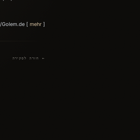
d/Golem.de [
mehr
]
← חזרה לסקירה