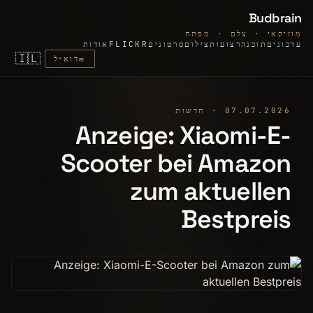
Budbrain
מוזיקאי · צלם · מפתח
עדכונים
תוכנה
רצועות
צילום
סרטונים
FLICKR
אודות
🇮🇱
✉
דוא״ל
07.07.2026 · חדשות
Anzeige: Xiaomi-E-
Scooter bei Amazon
zum aktuellen
Bestpreis