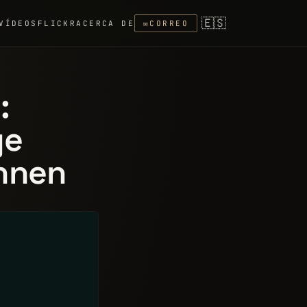
🇪🇸
VÍDEOS
FLICKR
ACERCA DE
✉
CORREO
:
ge
ennen