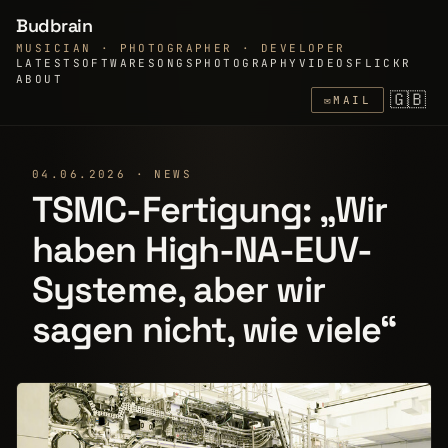
Budbrain
MUSICIAN · PHOTOGRAPHER · DEVELOPER
LATEST
SOFTWARE
SONGS
PHOTOGRAPHY
VIDEOS
FLICKR
ABOUT
🇬🇧
✉
MAIL
04.06.2026 · NEWS
TSMC-Fertigung: „Wir
haben High-NA-EUV-
Systeme, aber wir
sagen nicht, wie viele“