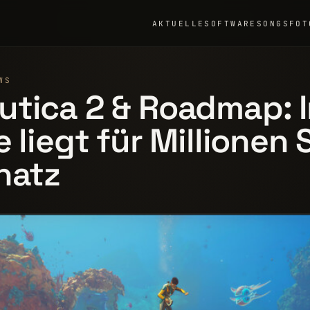
AKTUELLE
SOFTWARE
SONGS
FOT
WS
tica 2 & Roadmap: I
e liegt für Millionen 
hatz