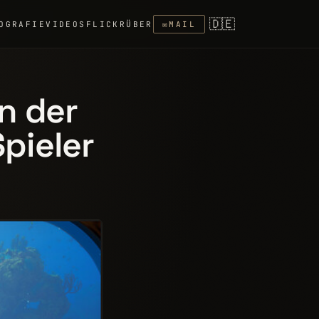
🇩🇪
OGRAFIE
VIDEOS
FLICKR
ÜBER
✉
MAIL
n der
Spieler